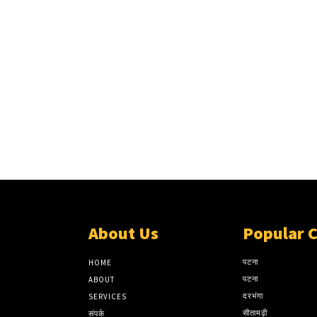
About Us
Popular 
पटना
HOME
पटना
ABOUT
दरभंगा
SERVICES
सीतामढ़ी
संपर्क