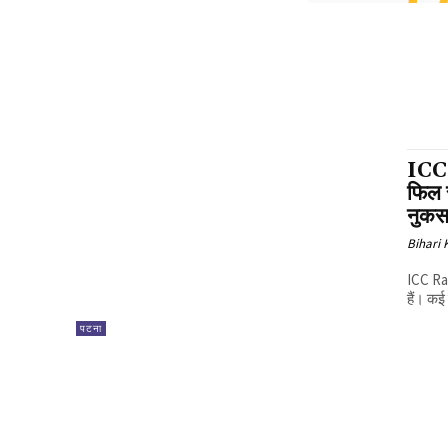
ICC 
फिल स
नुकस
Bihari
ICC Ran
हैं। कई
पटना