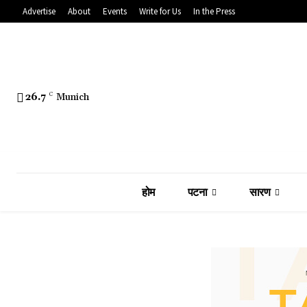
Advertise
About
Events
Write for Us
In the Press
26.7
C
Munich
होम
पटना
सारण