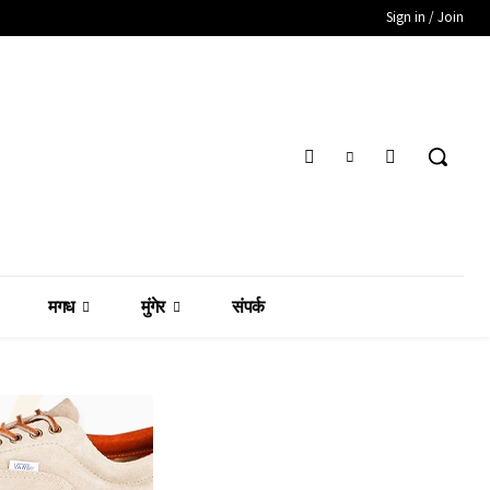
Sign in / Join
मगध
मुंगेर
संपर्क