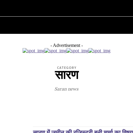
कोसी
तिरहुत
दरभंगा
पूर्णिया
भागलपुर
- Advertisement -
CATEGORY
सारण
Saran news
गोपालगंज
सारण
सीवान
सारण में जमीन की रजिस्ट्री बनी चर्चा का वि