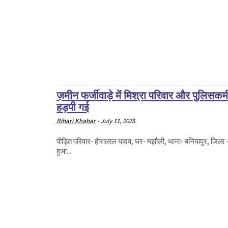
ज़मीन फर्जीवाड़े में मिश्रा परिवार और पुलिसकर्मी
हड़पी गई
Bihari Khabar
-
July 11, 2025
पीड़ित परिवार- हीरालाल यादव, घर- मझौली, थाना- बनियापुर, जिला - छपरा छपरा जिले के वनियापुर थाना क्षेत्र से एक सनसनीखेज जमीन घोट
हुआ...