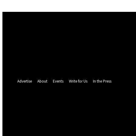
Sign in
Welcome! Log into your account
your username
your password
Forgot your password? Get help
Password recovery
Recover your password
your email
A password will be e-mailed to you.
Advertise
About
Events
Write for Us
In the Press
19.3
C
Munich