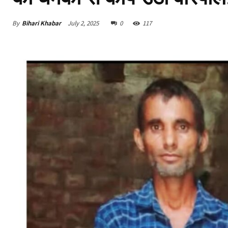
By
Bihari Khabar
July 2, 2025
0
117