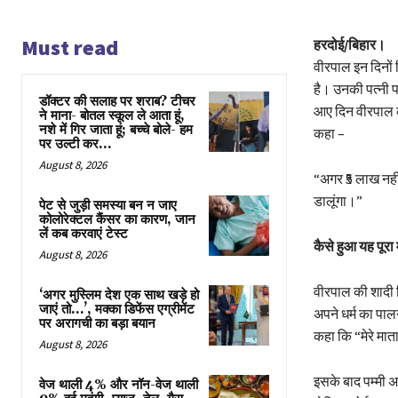
Must read
हरदोई/बिहार।
वीरपाल इन दिनों ज
है। उनकी पत्नी प
डॉक्टर की सलाह पर शराब? टीचर
आए दिन वीरपाल क
ने माना- बोतल स्कूल ले आता हूं,
नशे में गिर जाता हूं; बच्चे बोले- हम
कहा –
पर उल्टी कर...
August 8, 2026
“अगर ₹5 लाख नहीं
डालूंगा।”
पेट से जुड़ी समस्या बन न जाए
कोलोरेक्टल कैंसर का कारण, जान
लें कब करवाएं टेस्ट
कैसे हुआ यह पूरा
August 8, 2026
वीरपाल की शादी ब
‘अगर मुस्लिम देश एक साथ खड़े हो
जाएं तो…’, मक्का डिफेंस एग्रीमेंट
अपने धर्म का पाल
पर अरागची का बड़ा बयान
कहा कि “मेरे मात
August 8, 2026
इसके बाद पम्मी 
वेज थाली 4% और नॉन-वेज थाली