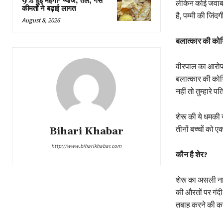
9% हुई महंगी- प्याज, तेल, गैस
लेकिन कोई जवाब न
कीमतों ने बढ़ाई लागत
है, पम्मी की जिं
August 8, 2026
बलात्कार की को
वीरपाल का आरोप ह
बलात्कार की कोश
नहीं तो तुम्हारे 
शेरू की ये धमकी
तीनों बच्चों को 
Bihari Khabar
http://www.biharikhabar.com
कौन है शेर?
शेरू का असली नाम
की औरतों पर गंदी
तबाह करने की क