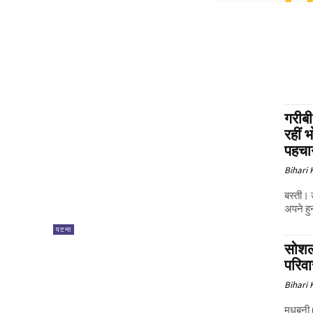
गरीबी
रहीं 
पहचान
Bihari
बस्ती। 
अपने ह
पटना
सोशल
परिवा
Bihari
मधुबनी 