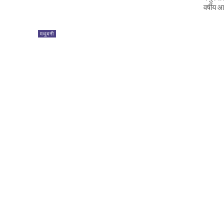
वर्षीय 
मधुबनी