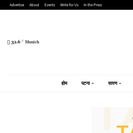
Advertise
About
Events
Write for Us
In the Press
32.6
C
Munich
होम
पटना
सारण