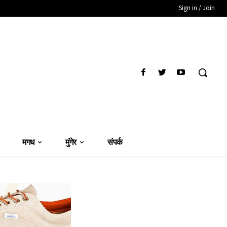
Sign in / Join
मगध
मुंगेर
संपर्क