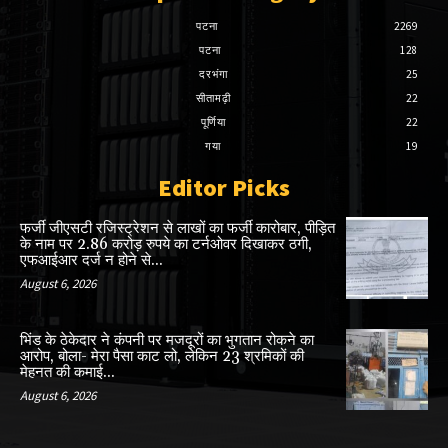
पटना
2269
पटना
128
दरभंगा
25
सीतामढ़ी
22
पूर्णिया
22
गया
19
Editor Picks
फर्जी जीएसटी रजिस्ट्रेशन से लाखों का फर्जी कारोबार, पीड़ित
के नाम पर 2.86 करोड़ रुपये का टर्नओवर दिखाकर ठगी,
एफआईआर दर्ज न होने से...
August 6, 2026
भिंड के ठेकेदार ने कंपनी पर मजदूरों का भुगतान रोकने का
आरोप, बोला- मेरा पैसा काट लो, लेकिन 23 श्रमिकों की
मेहनत की कमाई...
August 6, 2026