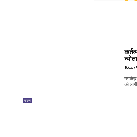
कर्तव
न्योत
Bihari
गणतंत्र
को आमंत
पटना