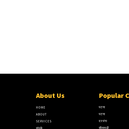
About Us
Popular 
पटना
HOME
पटना
ABOUT
दरभंगा
SERVICES
सीतामढ़ी
संपर्क