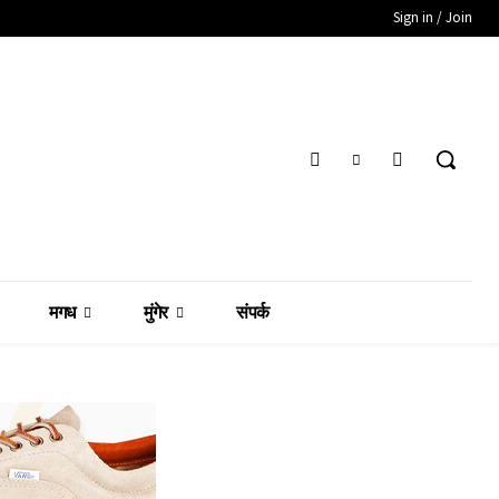
Sign in / Join
मगध
मुंगेर
संपर्क