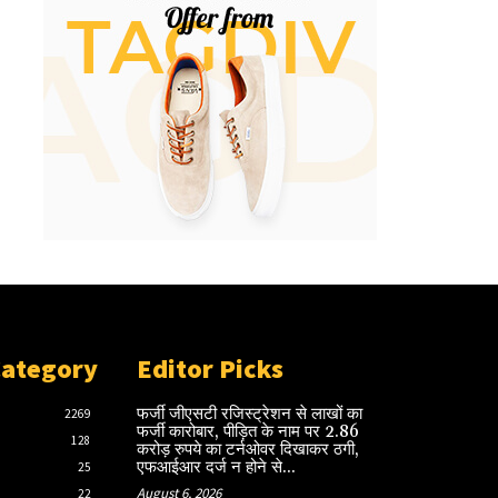
Category
Editor Picks
फर्जी जीएसटी रजिस्ट्रेशन से लाखों का
2269
फर्जी कारोबार, पीड़ित के नाम पर 2.86
128
करोड़ रुपये का टर्नओवर दिखाकर ठगी,
एफआईआर दर्ज न होने से...
25
August 6, 2026
22