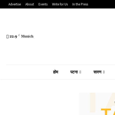
Advertise
About
Events
Write for Us
In the Press
22.9
C
Munich
होम
पटना
सारण