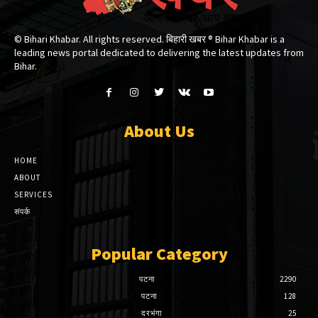
© Bihari Khabar. All rights reserved. बिहारी खबर ®​ Bihar Khabar is a
leading news portal dedicated to delivering the latest updates from
Bihar.
About Us
HOME
ABOUT
SERVICES
संपर्क
Popular Category
पटना
2290
पटना
128
दरभंगा
25