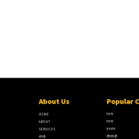
About Us
Popular 
पटना
HOME
पटना
ABOUT
दरभंगा
SERVICES
सीतामढ़ी
संपर्क