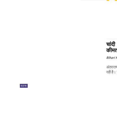
चांद
कीमतो
Bihari
अंतरराष
रही है।
पटना