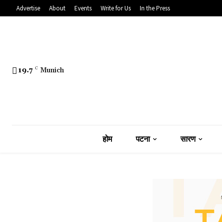
Advertise
About
Events
Write for Us
In the Press
19.7
C
Munich
होम
पटना
सारण