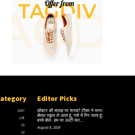
Category
Editor Picks
डॉक्टर की सलाह पर शराब? टीचर ने माना-
2297
बोतल स्कूल ले आता हूं, नशे में गिर जाता हूं;
128
बच्चे बोले- हम पर उल्टी कर...
25
August 8, 2026
22