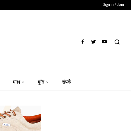
Sign in / Join
मगध
मुंगेर
संपर्क