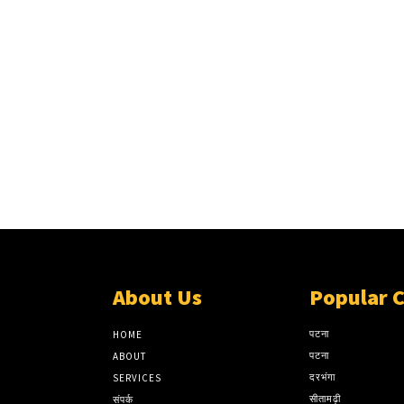
About Us
Popular 
पटना
HOME
पटना
ABOUT
दरभंगा
SERVICES
सीतामढ़ी
संपर्क