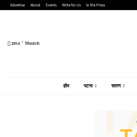
Advertise
About
Events
Write for Us
In the Press
20.1
C
Munich
होम
पटना
सारण