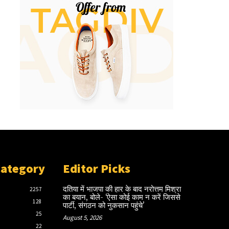
Category
Editor Picks
दतिया में भाजपा की हार के बाद नरोत्तम मिश्रा
2257
का बयान, बोले- ‘ऐसा कोई काम न करें जिससे
128
पार्टी, संगठन को नुकसान पहुंचे’
25
August 5, 2026
22