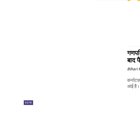
गणपति
बाद 
Bihari
कर्नाटक
आई है। य
पटना