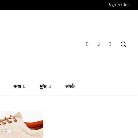
Sign in / Join
मगध
मुंगेर
संपर्क