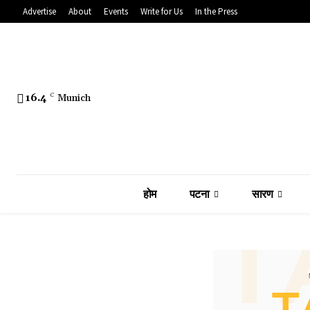
Advertise
About
Events
Write for Us
In the Press
16.4
C
Munich
होम
पटना
सारण