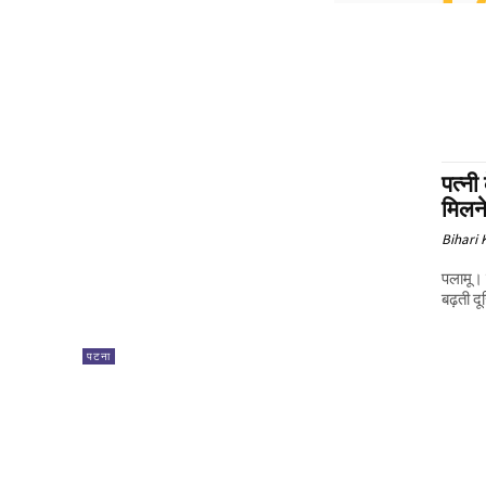
पत्नी
मिलने
Bihari
पलामू। झारखंड के पलामू जिले से एक ऐसा पारिवारिक विवाद सामने आया है, जिसने रिश्तों मे
बढ़ती द
पटना