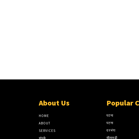
About Us
Popular 
पटना
HOME
पटना
ABOUT
दरभंगा
SERVICES
सीतामढ़ी
संपर्क