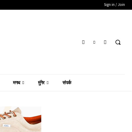
Sign in / Join
मगध
मुंगेर
संपर्क