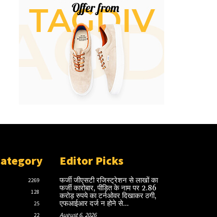
Category
Editor Picks
फर्जी जीएसटी रजिस्ट्रेशन से लाखों का
2269
फर्जी कारोबार, पीड़ित के नाम पर 2.86
128
करोड़ रुपये का टर्नओवर दिखाकर ठगी,
एफआईआर दर्ज न होने से...
25
August 6, 2026
22