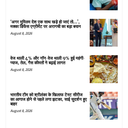
‘अगर मुस्लिम देश एक साथ खड़े हो जाएं तो…’,
मक्का डिफेंस एग्रीमेंट पर अरागची का बड़ा बयान
August 8, 2026
वेज थाली 4% और नॉन-वेज थाली 9% हुई महंगी-
प्याज, तेल, गैस कीमतों ने बढ़ाई लागत
August 8, 2026
भारतीय टीम को श्रीलंका के खिलाफ टेस्ट सीरीज
का आगाज होने से पहले लगा झटका, साई सुदर्शन हुए
बाहर
August 8, 2026