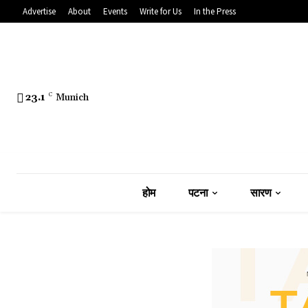
Advertise
About
Events
Write for Us
In the Press
23.1
C
Munich
होम
पटना
सारण