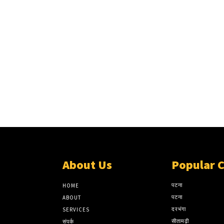
About Us
Popular 
पटना
HOME
पटना
ABOUT
दरभंगा
SERVICES
सीतामढ़ी
संपर्क