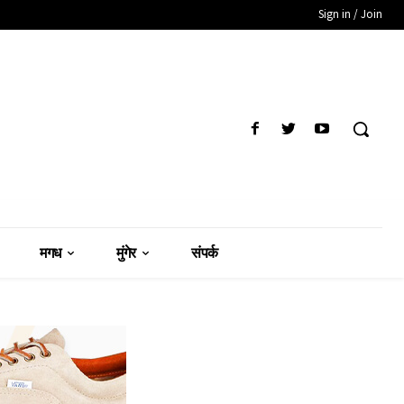
Sign in / Join
मगध
मुंगेर
संपर्क