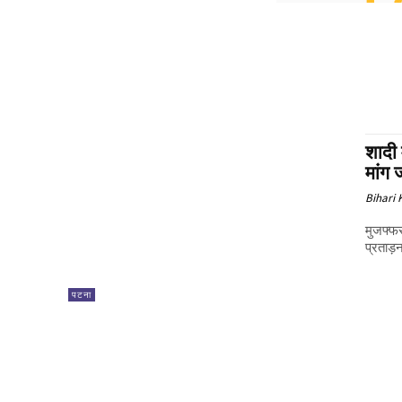
शादी 
मांग 
Bihari
मुजफ्फरनगर। जनपद मुजफ्फरनगर के तिता
प्रताड़
पटना