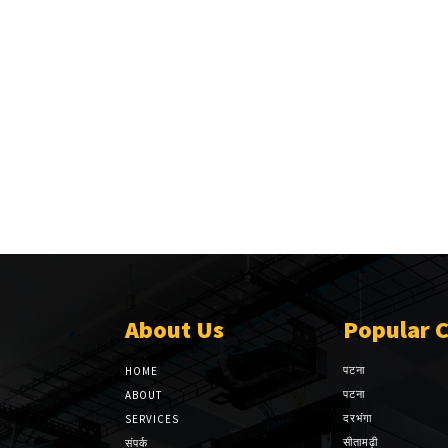
About Us
Popular 
पटना
HOME
पटना
ABOUT
दरभंगा
SERVICES
सीतामढ़ी
संपर्क