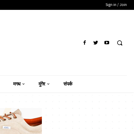
Sign in / Join
मगध
मुंगेर
संपर्क