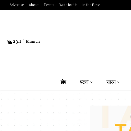
Advertise
About
Events
Write for Us
In the Press
23.1
C
Munich
होम
पटना
सारण