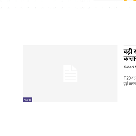
बड़ी
कप्ता
Bihari
T20 वर्
पूर्व क
पटना