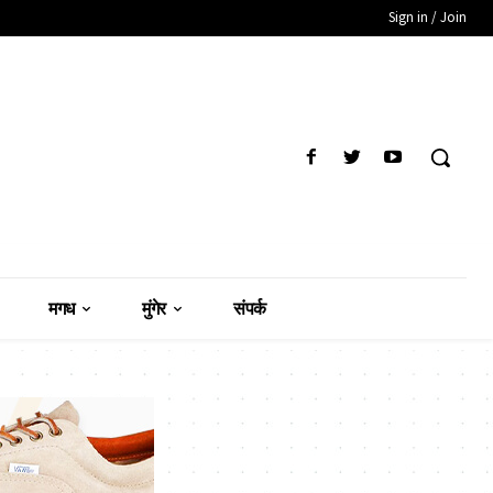
Sign in / Join
मगध
मुंगेर
संपर्क