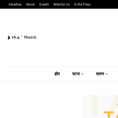
Advertise
About
Events
Write for Us
In the Press
16.4
C
Munich
होम
पटना
सारण