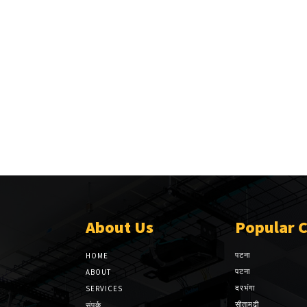
About Us
Popular 
पटना
HOME
पटना
ABOUT
दरभंगा
SERVICES
सीतामढ़ी
संपर्क