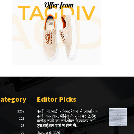
Category
Editor Picks
फर्जी जीएसटी रजिस्ट्रेशन से लाखों का
2269
फर्जी कारोबार, पीड़ित के नाम पर 2.86
128
करोड़ रुपये का टर्नओवर दिखाकर ठगी,
एफआईआर दर्ज न होने से...
25
August 6, 2026
22