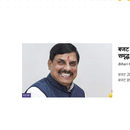
बजट 
समृद्
Bihari
बजट 202
बजट ज्ञा
पटना