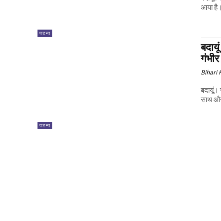
आया है। 
पटना
बदायू
गंभीर
Bihari
बदायूं।
साथ और 
पटना