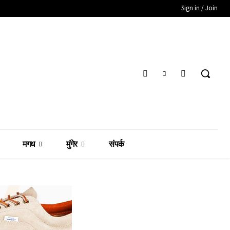
Sign in / Join
मगध
मुंगेर
संपर्क