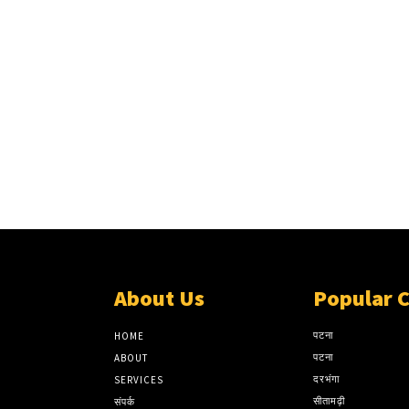
About Us
Popular 
पटना
HOME
पटना
ABOUT
दरभंगा
SERVICES
सीतामढ़ी
संपर्क