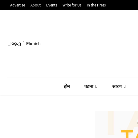
Advertise
About
Events
Write for Us
In the Press
29.3
C
Munich
होम
पटना
सारण