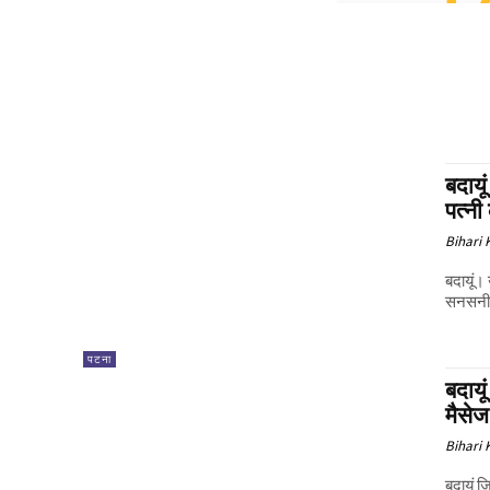
बदायू
पत्नी
Bihari
बदायूं। 
सनसनी फै
पटना
बदायू
मैसे
Bihari
बदायूं 