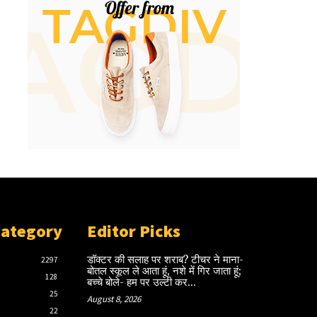
Category
Editor Picks
डॉक्टर की सलाह पर शराब? टीचर ने माना-
2297
बोतल स्कूल ले आता हूं, नशे में गिर जाता हूं;
128
बच्चे बोले- हम पर उल्टी कर...
25
August 8, 2026
22