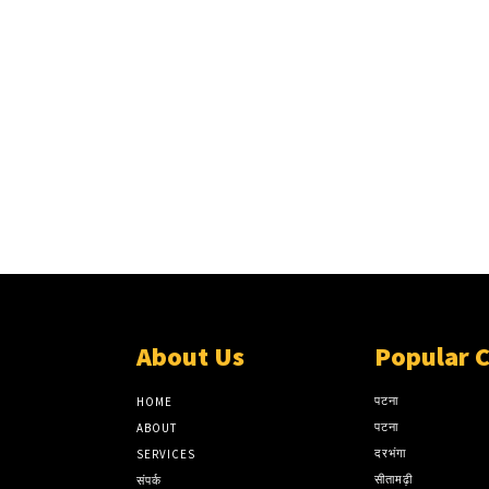
About Us
Popular 
पटना
HOME
पटना
ABOUT
दरभंगा
SERVICES
सीतामढ़ी
संपर्क