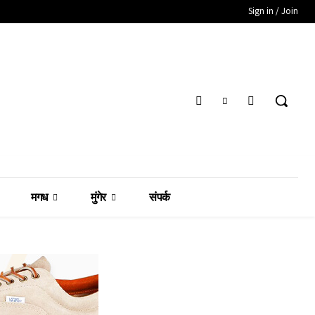
Sign in / Join
मगध
मुंगेर
संपर्क