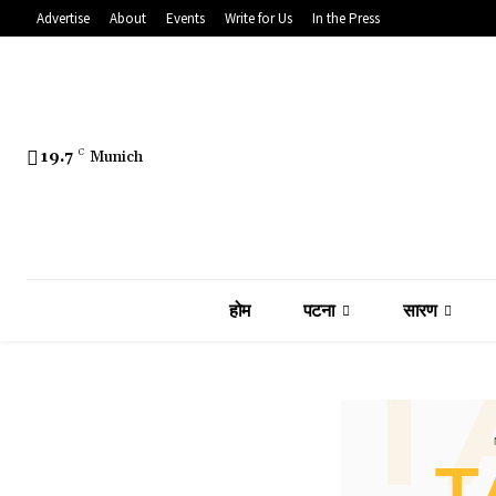
Advertise
About
Events
Write for Us
In the Press
19.7
C
Munich
होम
पटना
सारण