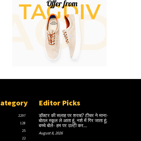
Category
Editor Picks
डॉक्टर की सलाह पर शराब? टीचर ने माना-
2297
बोतल स्कूल ले आता हूं, नशे में गिर जाता हूं;
128
बच्चे बोले- हम पर उल्टी कर...
25
August 8, 2026
22