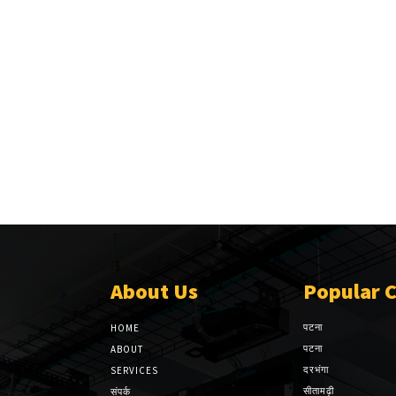
About Us
Popular 
पटना
HOME
पटना
ABOUT
दरभंगा
SERVICES
सीतामढ़ी
संपर्क