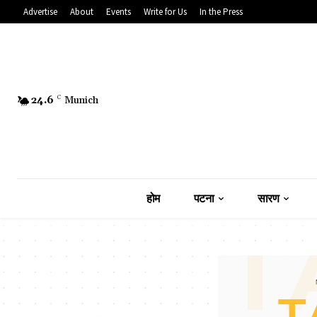
Advertise
About
Events
Write for Us
In the Press
24.6
C
Munich
होम
पटना
सारण