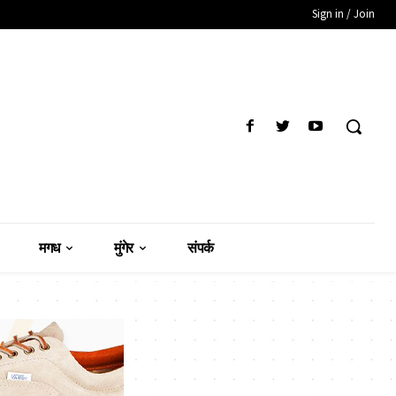
Sign in / Join
मगध
मुंगेर
संपर्क