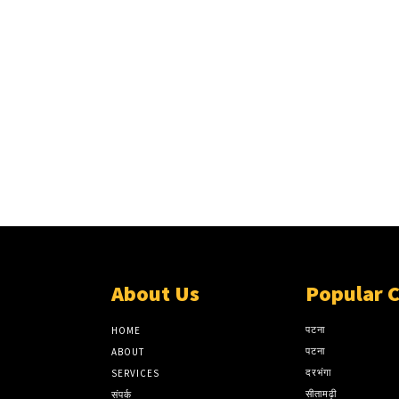
About Us
Popular 
पटना
HOME
पटना
ABOUT
दरभंगा
SERVICES
सीतामढ़ी
संपर्क