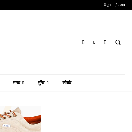
Sign in / Join
मगध
मुंगेर
संपर्क