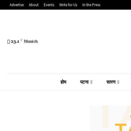
Advertise
About
Events
Write for Us
In the Press
23.1
C
Munich
होम
पटना
सारण