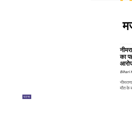
मज
नीमरा
का पह
आरो
Bihari
नीमराणा
मौत के 
पटना