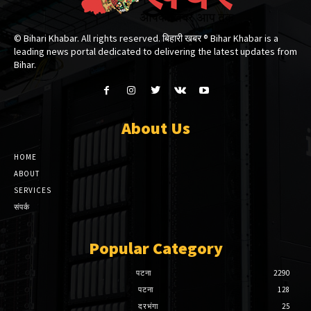
© Bihari Khabar. All rights reserved. बिहारी खबर ®​ Bihar Khabar is a
leading news portal dedicated to delivering the latest updates from
Bihar.
About Us
HOME
ABOUT
SERVICES
संपर्क
Popular Category
पटना
2290
पटना
128
दरभंगा
25