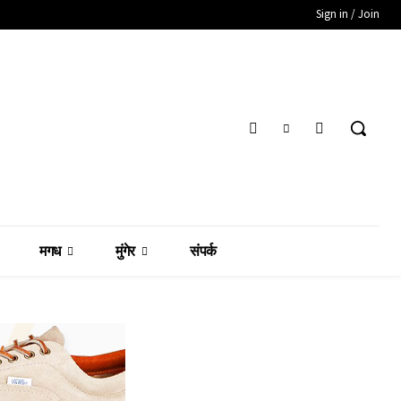
Sign in / Join
मगध
मुंगेर
संपर्क