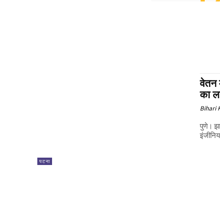
वेतन 
का ल
Bihari
पुणे। झ
इंजीनिय
पटना