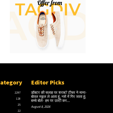
Category
Editor Picks
डॉक्टर की सलाह पर शराब? टीचर ने माना-
2297
बोतल स्कूल ले आता हूं, नशे में गिर जाता हूं;
128
बच्चे बोले- हम पर उल्टी कर...
25
August 8, 2026
22