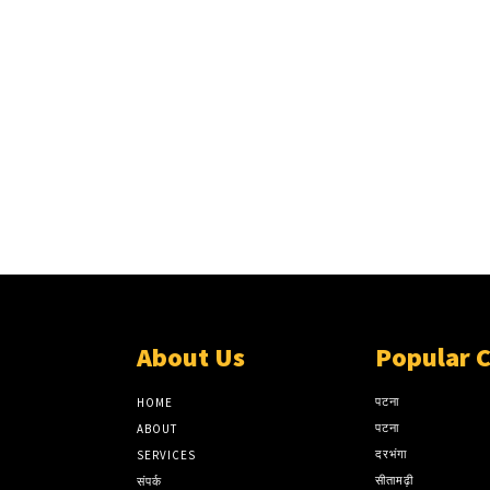
About Us
Popular 
पटना
HOME
पटना
ABOUT
दरभंगा
SERVICES
सीतामढ़ी
संपर्क