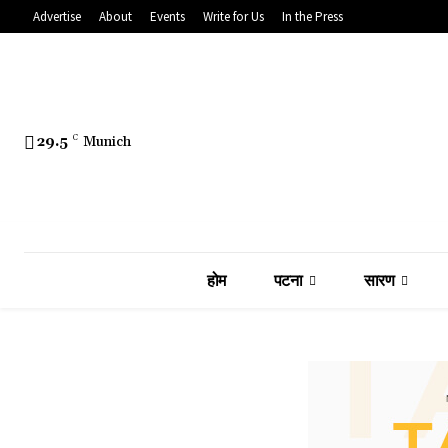
Advertise
About
Events
Write for Us
In the Press
29.5
C
Munich
होम
पटना
सारण