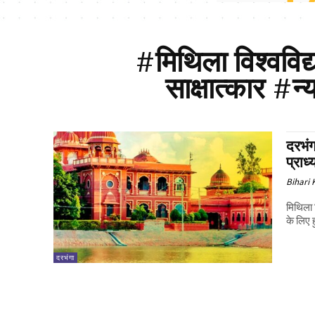
#मिथिला विश्वविद
साक्षात्कार #न
दरभंग
प्राध
Bihari
मिथिला व
के लिए ह
दरभंगा