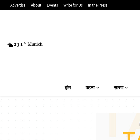
Advertise
About
Events
Write for Us
In the Press
23.1
C
Munich
होम
पटना
सारण