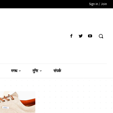
Sign in / Join
मगध
मुंगेर
संपर्क