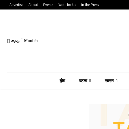
Advertise
About
Events
Write for Us
In the Press
29.5
C
Munich
होम
पटना
सारण