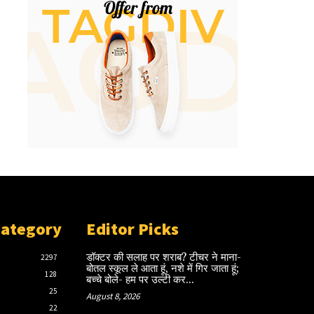
Category
Editor Picks
डॉक्टर की सलाह पर शराब? टीचर ने माना-
2297
बोतल स्कूल ले आता हूं, नशे में गिर जाता हूं;
128
बच्चे बोले- हम पर उल्टी कर...
25
August 8, 2026
22