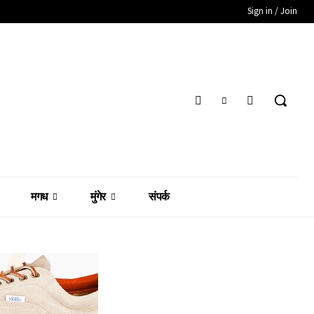
Sign in / Join
मगध
मुंगेर
संपर्क