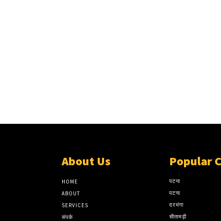
About Us
Popular 
पटना
HOME
पटना
ABOUT
दरभंगा
SERVICES
सीतामढ़ी
संपर्क