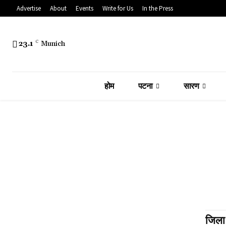
Advertise
About
Events
Write for Us
In the Press
23.1
C
Munich
होम
पटना
सारण
जिला 