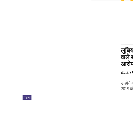
लुधिय
वाले 
आरोप 
Bihari
उन्होंने
2019 क
पटना