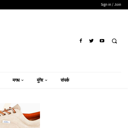
Sign in / Join
मगध
मुंगेर
संपर्क