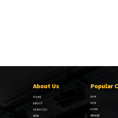
About Us
Popular 
पटना
HOME
पटना
ABOUT
दरभंगा
SERVICES
सीतामढ़ी
संपर्क