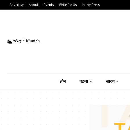
Advertise
About
Events
Write for Us
In the Press
28.7
C
Munich
होम
पटना
सारण