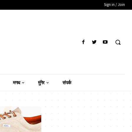
Sign in / Join
मगध
मुंगेर
संपर्क