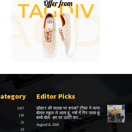
Category
Editor Picks
डॉक्टर की सलाह पर शराब? टीचर ने माना-
2297
बोतल स्कूल ले आता हूं, नशे में गिर जाता हूं;
128
बच्चे बोले- हम पर उल्टी कर...
25
August 8, 2026
22