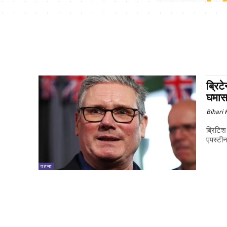
ब्रिट
घमासा
Bihari
ब्रिटिश 
एपस्टीन
पटना