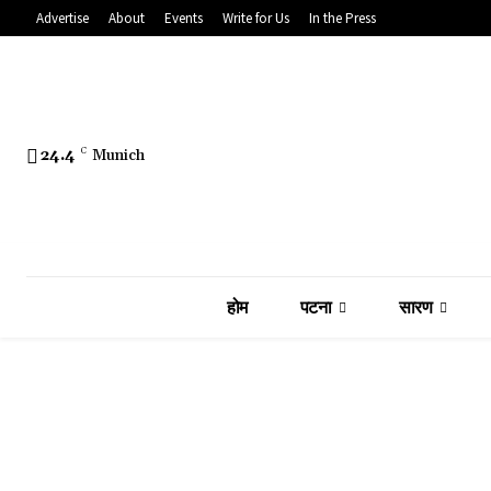
Advertise
About
Events
Write for Us
In the Press
24.4
C
Munich
होम
पटना
सारण