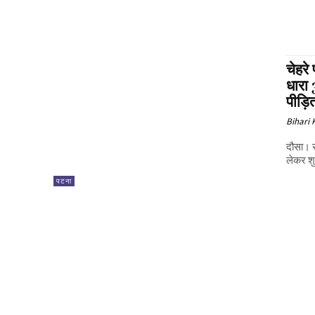
चेहरे
धारा 
पीड़ि
Bihari
दौसा। र
लेकर शु
पटना