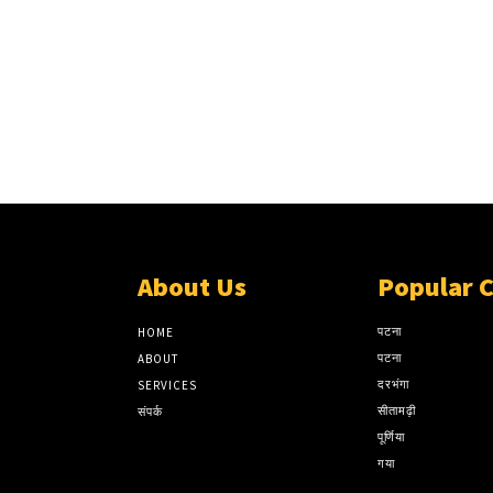
About Us
Popular 
पटना
HOME
पटना
ABOUT
दरभंगा
SERVICES
सीतामढ़ी
संपर्क
पूर्णिया
गया