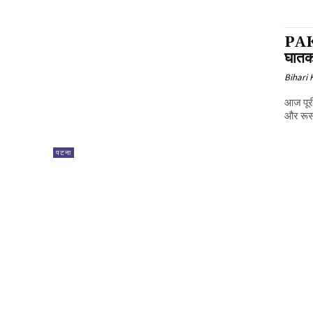
PAK म
घातक,
Bihari
आज पूरी 
और रूस क
पटना