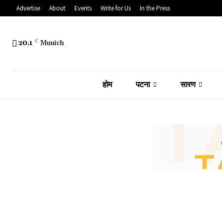
Advertise
About
Events
Write for Us
In the Press
20.1
C
Munich
होम
पटना
सारण