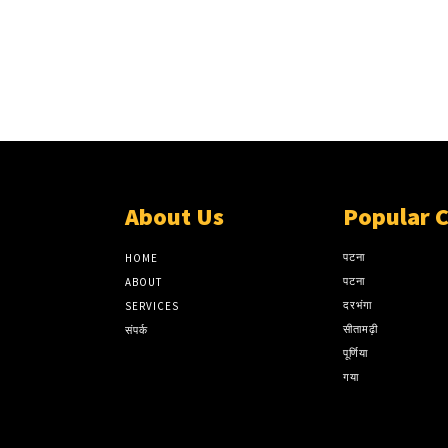
About Us
Popular 
पटना
HOME
पटना
ABOUT
दरभंगा
SERVICES
सीतामढ़ी
संपर्क
पूर्णिया
गया