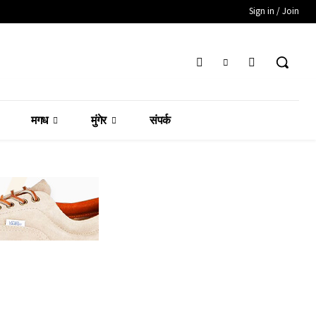
Sign in / Join
मगध
मुंगेर
संपर्क