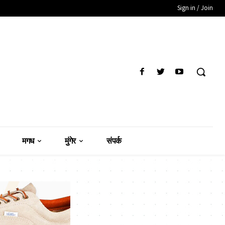
Sign in / Join
मगध
मुंगेर
संपर्क