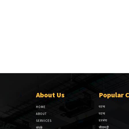
About Us
Popular 
पटना
HOME
पटना
ABOUT
दरभंगा
SERVICES
सीतामढ़ी
संपर्क