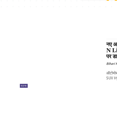
नए अ
N Li
पर ड
Bihari
ऑटोमोबा
SUV Hy
पटना