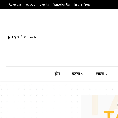
Advertise
About
Events
Write for Us
In the Press
19.2
C
Munich
होम
पटना
सारण