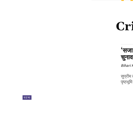
Cr
‘सजा 
चुनाव
Bihari
सुप्रीम 
पृष्ठभूम
पटना