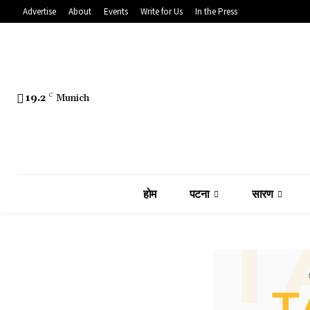
Advertise
About
Events
Write for Us
In the Press
19.2
C
Munich
होम
पटना
सारण