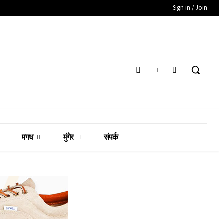
Sign in / Join
मगध
मुंगेर
संपर्क