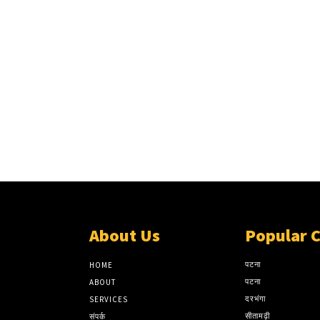
About Us
Popular 
पटना
HOME
पटना
ABOUT
दरभंगा
SERVICES
सीतामढ़ी
संपर्क