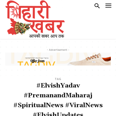
- Advertisement -
TAG
#ElvishYadav
#PremanandMaharaj
#SpiritualNews #ViralNews
#ElvishUpdates