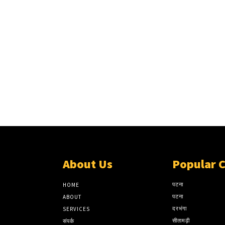
About Us
Popular 
पटना
HOME
पटना
ABOUT
दरभंगा
SERVICES
सीतामढ़ी
संपर्क