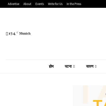
Advertise
About
Events
Write for Us
In the Press
17.4
C
Munich
होम
पटना
सारण