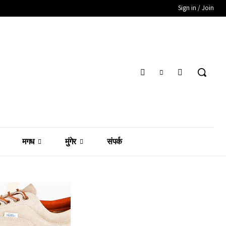
Sign in / Join
मगध
मुंगेर
संपर्क