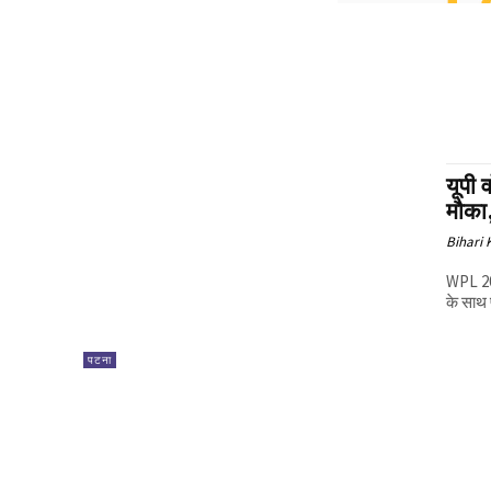
यूपी 
मौका,
Bihari
WPL 202
के साथ प
पटना