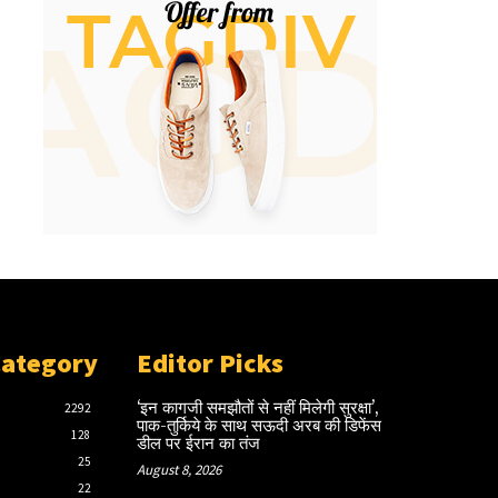
Category
Editor Picks
‘इन कागजी समझौतों से नहीं मिलेगी सुरक्षा’,
2292
पाक-तुर्किये के साथ सऊदी अरब की डिफेंस
128
डील पर ईरान का तंज
25
August 8, 2026
22