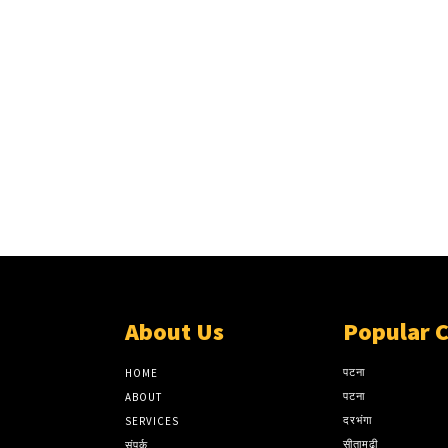
About Us
Popular 
पटना
HOME
पटना
ABOUT
दरभंगा
SERVICES
सीतामढ़ी
संपर्क