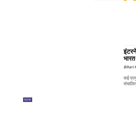
इंटर
भारत-
Bihari
कई प्रमु
संचालित
पटना