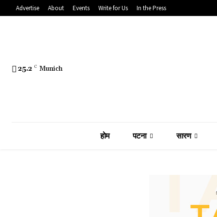
Advertise
About
Events
Write for Us
In the Press
25.2
C
Munich
होम
पटना
सारण