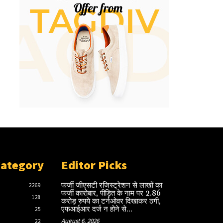
Category
Editor Picks
फर्जी जीएसटी रजिस्ट्रेशन से लाखों का
2269
फर्जी कारोबार, पीड़ित के नाम पर 2.86
128
करोड़ रुपये का टर्नओवर दिखाकर ठगी,
एफआईआर दर्ज न होने से...
25
August 6, 2026
22