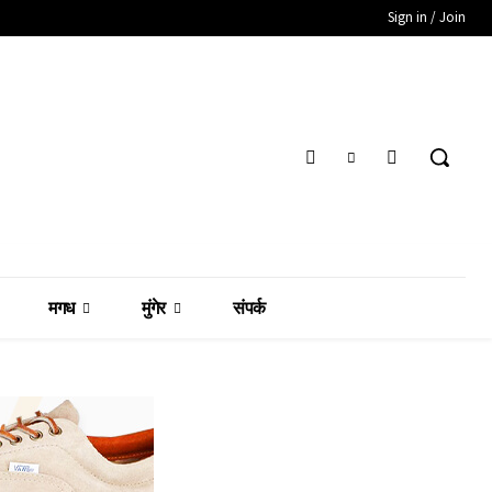
Sign in / Join
मगध
मुंगेर
संपर्क