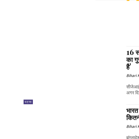
16 स
का ग
है’
Bihari
सीजेआई 
अगर दिल्
पटना
भारत 
कितनी
Bihari
बांग्ला