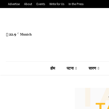
Advertise
About
Events
Write for Us
In the Press
22.9
C
Munich
होम
पटना
सारण