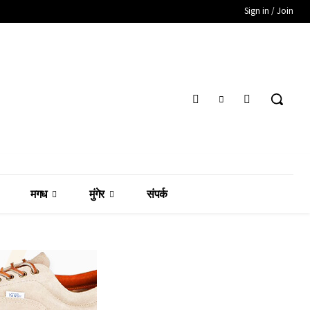
Sign in / Join
मगध
मुंगेर
संपर्क