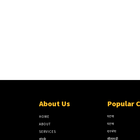
About Us
Popular 
पटना
HOME
पटना
ABOUT
दरभंगा
SERVICES
सीतामढ़ी
संपर्क