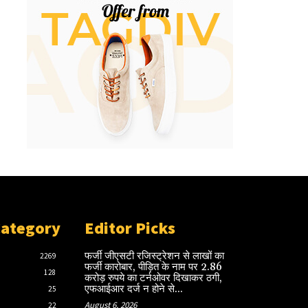
Category
Editor Picks
फर्जी जीएसटी रजिस्ट्रेशन से लाखों का
2269
फर्जी कारोबार, पीड़ित के नाम पर 2.86
128
करोड़ रुपये का टर्नओवर दिखाकर ठगी,
एफआईआर दर्ज न होने से...
25
August 6, 2026
22