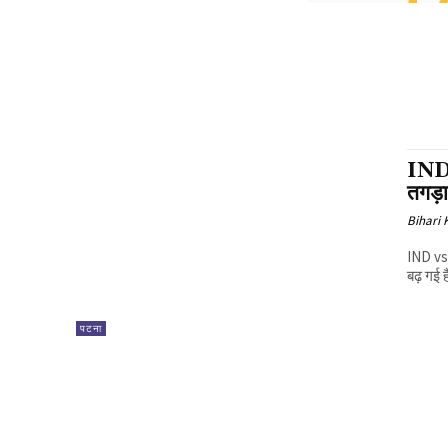
IND 
तगड़ा
Bihari
IND vs 
बढ़ गई ह
पटना