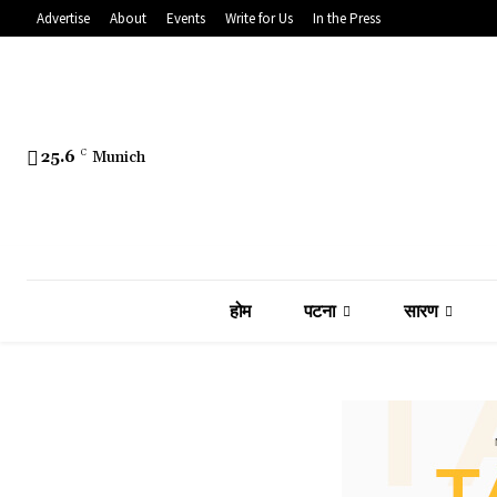
Advertise
About
Events
Write for Us
In the Press
25.6
C
Munich
होम
पटना
सारण