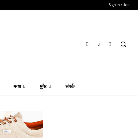
Sign in / Join
मगध
मुंगेर
संपर्क