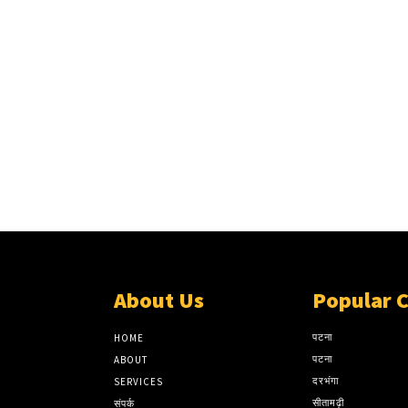
About Us
Popular 
पटना
HOME
पटना
ABOUT
दरभंगा
SERVICES
सीतामढ़ी
संपर्क