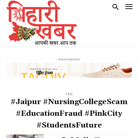
- Advertisement -
TAG
#Jaipur #NursingCollegeScam
#EducationFraud #PinkCity
#StudentsFuture