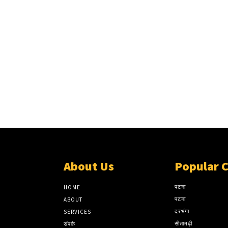
About Us
Popular 
पटना
HOME
पटना
ABOUT
दरभंगा
SERVICES
सीतामढ़ी
संपर्क