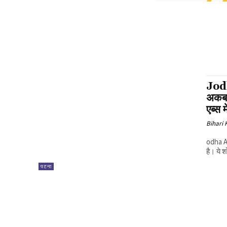
Jodh
अकबर
एब्स मे
Bihari
odha A
है। ये
पटना