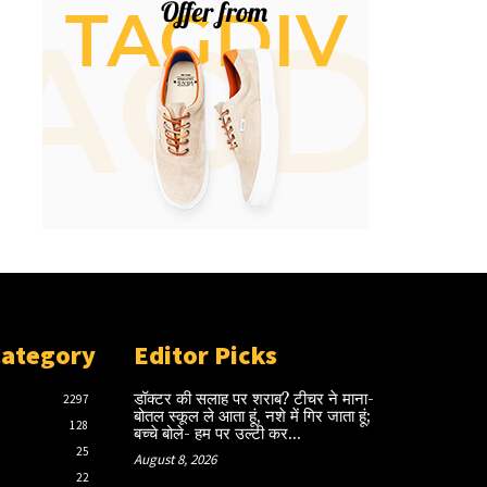
Category
Editor Picks
डॉक्टर की सलाह पर शराब? टीचर ने माना-
2297
बोतल स्कूल ले आता हूं, नशे में गिर जाता हूं;
128
बच्चे बोले- हम पर उल्टी कर...
25
August 8, 2026
22