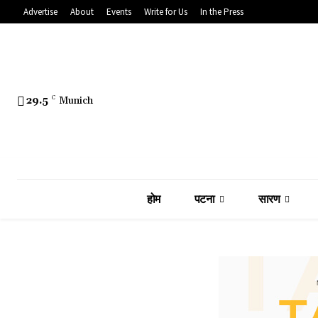
Advertise
About
Events
Write for Us
In the Press
29.5
C
Munich
होम
पटना
सारण