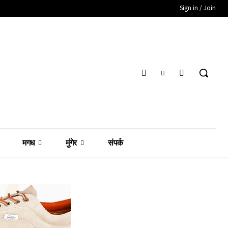
Sign in / Join
मगध
मुंगेर
संपर्क