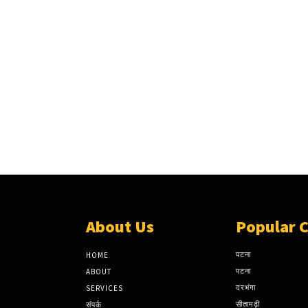
About Us
Popular 
पटना
HOME
पटना
ABOUT
दरभंगा
SERVICES
सीतामढ़ी
संपर्क