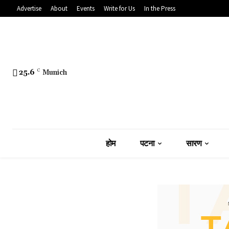
Advertise
About
Events
Write for Us
In the Press
25.6
C
Munich
होम
पटना
सारण