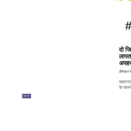
#
दो जि
लापता
अपहर
Bihari
सहारनपु
के रहस्
सारण