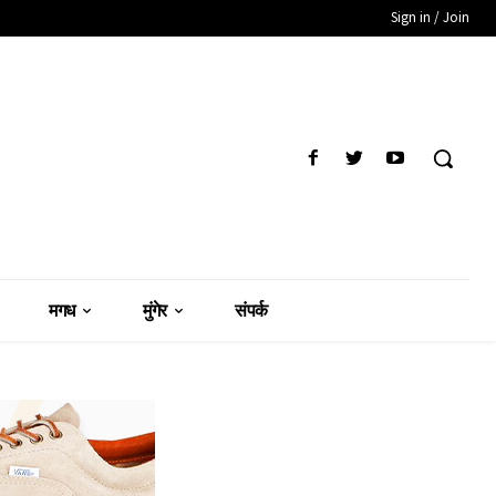
Sign in / Join
मगध
मुंगेर
संपर्क