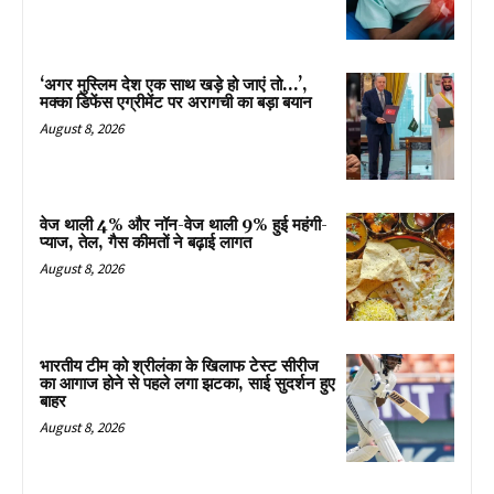
‘अगर मुस्लिम देश एक साथ खड़े हो जाएं तो…’,
मक्का डिफेंस एग्रीमेंट पर अरागची का बड़ा बयान
August 8, 2026
वेज थाली 4% और नॉन-वेज थाली 9% हुई महंगी-
प्याज, तेल, गैस कीमतों ने बढ़ाई लागत
August 8, 2026
भारतीय टीम को श्रीलंका के खिलाफ टेस्ट सीरीज
का आगाज होने से पहले लगा झटका, साई सुदर्शन हुए
बाहर
August 8, 2026