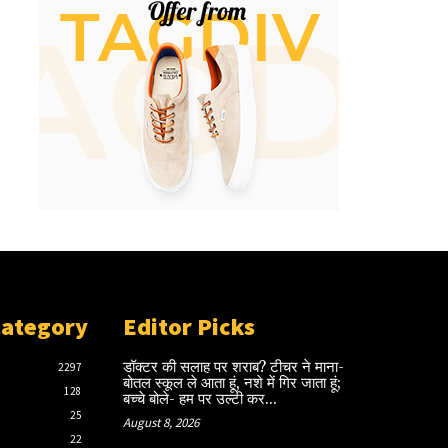
Category
Editor Picks
डॉक्टर की सलाह पर शराब? टीचर ने माना-
2297
बोतल स्कूल ले आता हूं, नशे में गिर जाता हूं;
128
बच्चे बोले- हम पर उल्टी कर...
25
August 8, 2026
22