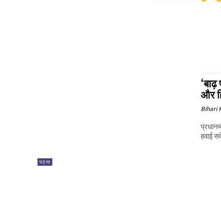
‘बाढ़
और ह
Bihari
प्रधानमं
हवाई सर्
पटना