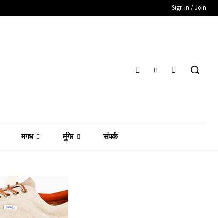
Sign in / Join
मगध
मुंगेर
संपर्क