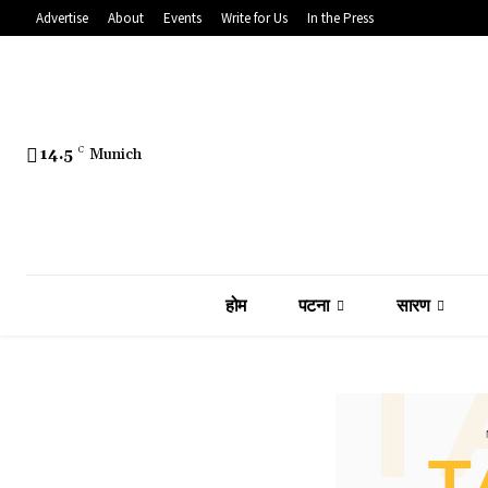
Advertise
About
Events
Write for Us
In the Press
14.5
C
Munich
होम
पटना
सारण