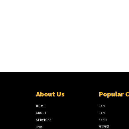
About Us
Popular 
पटना
HOME
पटना
ABOUT
दरभंगा
SERVICES
सीतामढ़ी
संपर्क