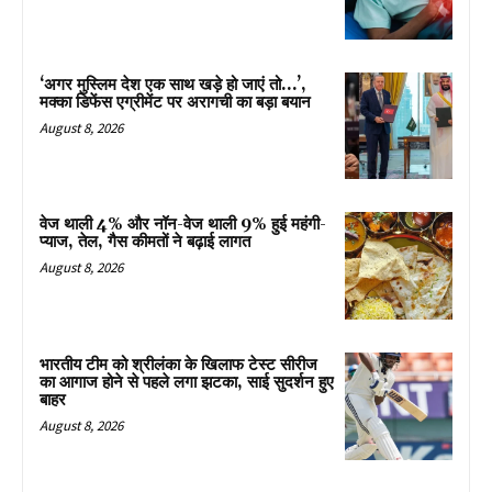
‘अगर मुस्लिम देश एक साथ खड़े हो जाएं तो…’,
मक्का डिफेंस एग्रीमेंट पर अरागची का बड़ा बयान
August 8, 2026
वेज थाली 4% और नॉन-वेज थाली 9% हुई महंगी-
प्याज, तेल, गैस कीमतों ने बढ़ाई लागत
August 8, 2026
भारतीय टीम को श्रीलंका के खिलाफ टेस्ट सीरीज
का आगाज होने से पहले लगा झटका, साई सुदर्शन हुए
बाहर
August 8, 2026