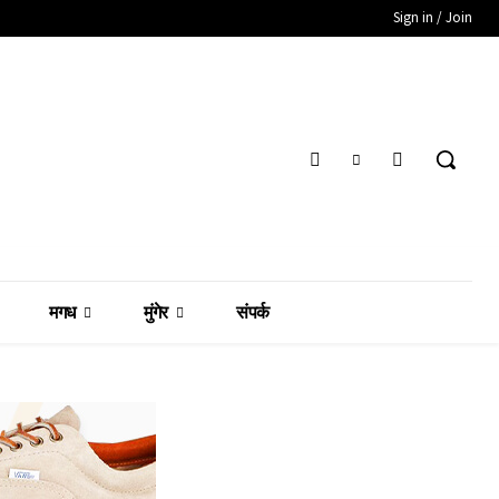
Sign in / Join
मगध
मुंगेर
संपर्क