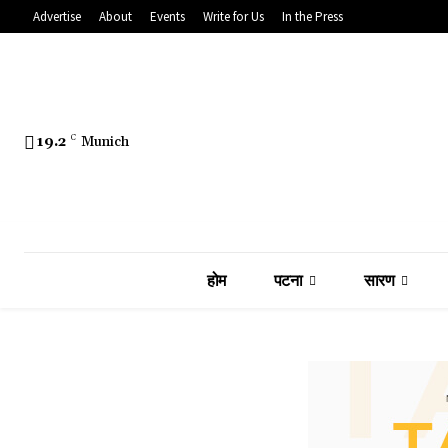
Advertise
About
Events
Write for Us
In the Press
19.2
C
Munich
होम
पटना
सारण