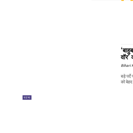
‘बाहु
वॉर’
Bihari
बड़े पर्
को बेहद
पटना