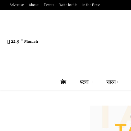
Advertise
About
Events
Write for Us
In the Press
22.9
C
Munich
होम
पटना
सारण