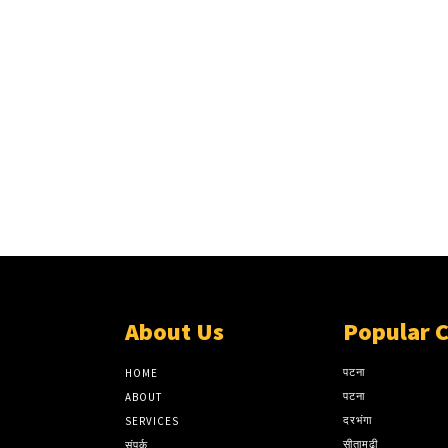
About Us
Popular 
पटना
HOME
पटना
ABOUT
दरभंगा
SERVICES
सीतामढ़ी
संपर्क