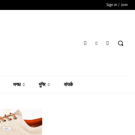
Sign in / Join
मगध
मुंगेर
संपर्क