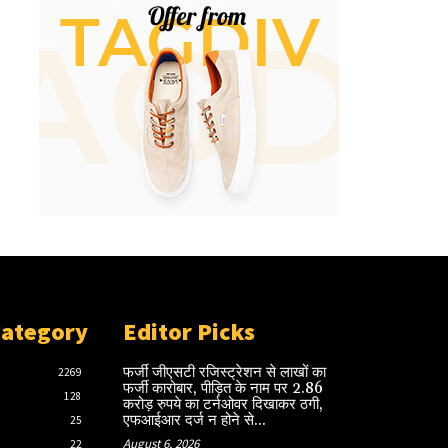
Category
Editor Picks
फर्जी जीएसटी रजिस्ट्रेशन से लाखों का
2269
फर्जी कारोबार, पीड़ित के नाम पर 2.86
128
करोड़ रुपये का टर्नओवर दिखाकर ठगी,
एफआईआर दर्ज न होने से...
25
August 6, 2026
22