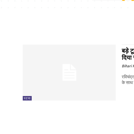
बड़े 
दिया
Bihari
रविचंद्
के साथ 
पटना