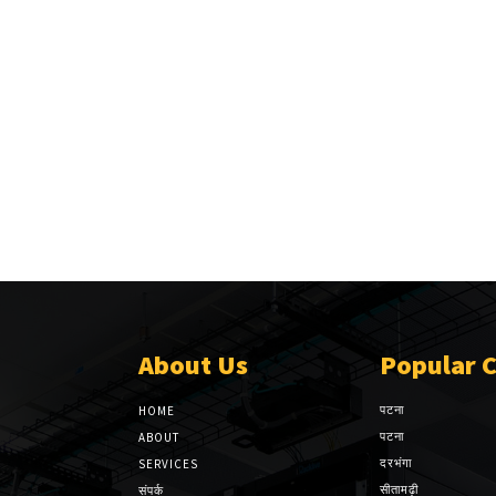
About Us
Popular 
पटना
HOME
पटना
ABOUT
दरभंगा
SERVICES
सीतामढ़ी
संपर्क