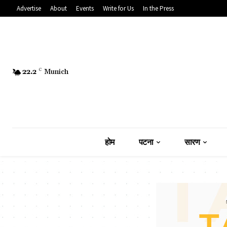
Advertise
About
Events
Write for Us
In the Press
22.2
C
Munich
होम
पटना
सारण