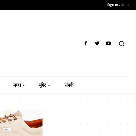
Sign in / Join
मगध
मुंगेर
संपर्क