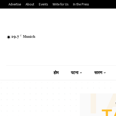
Advertise
About
Events
Write for Us
In the Press
19.7
C
Munich
होम
पटना
सारण