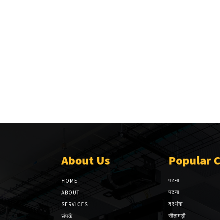
About Us
Popular 
पटना
HOME
पटना
ABOUT
दरभंगा
SERVICES
सीतामढ़ी
संपर्क