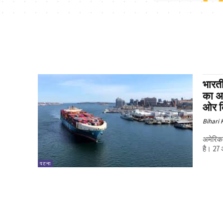
भारती
का अस
ओर क
Bihari
अमेरिका
है। 27 
पटना