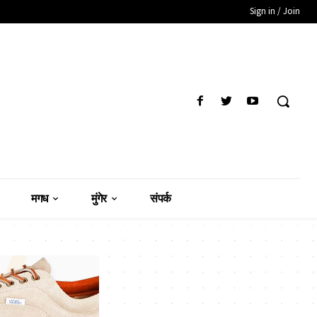
Sign in / Join
मगध
मुंगेर
संपर्क