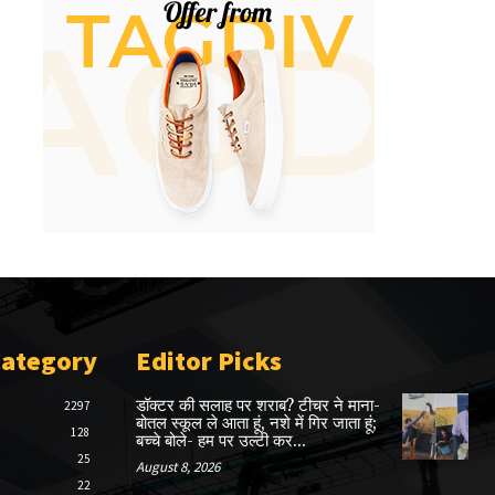
Category
Editor Picks
डॉक्टर की सलाह पर शराब? टीचर ने माना-
2297
बोतल स्कूल ले आता हूं, नशे में गिर जाता हूं;
128
बच्चे बोले- हम पर उल्टी कर...
25
August 8, 2026
22