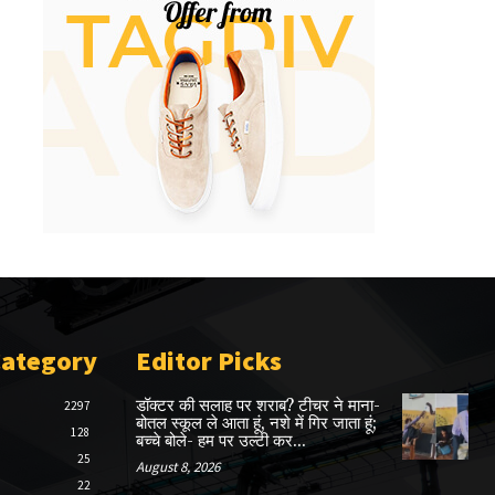
Category
Editor Picks
डॉक्टर की सलाह पर शराब? टीचर ने माना-
2297
बोतल स्कूल ले आता हूं, नशे में गिर जाता हूं;
128
बच्चे बोले- हम पर उल्टी कर...
25
August 8, 2026
22