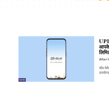
UPI 
आपके 
लिमि
Bihari
भीम पेम
उपयोगकर
पटना