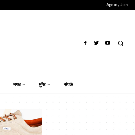
Sign in / Join
मगध
मुंगेर
संपर्क