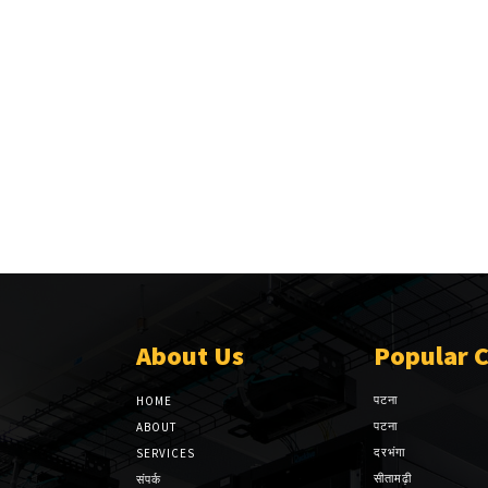
About Us
Popular 
पटना
HOME
पटना
ABOUT
दरभंगा
SERVICES
सीतामढ़ी
संपर्क