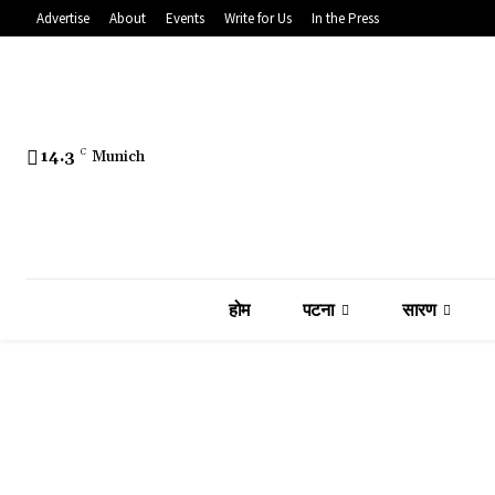
Advertise
About
Events
Write for Us
In the Press
14.3
C
Munich
होम
पटना
सारण