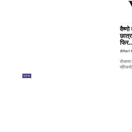
वैष्ण
छात्र
फिर..
Bihari
रोजाना 
परिजनो 
पटना