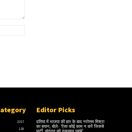
Website:
Category
Editor Picks
दतिया में भाजपा की हार के बाद नरोत्तम मिश्रा
2257
का बयान, बोले- ‘ऐसा कोई काम न करें जिससे
128
पार्टी, संगठन को नुकसान पहुंचे’