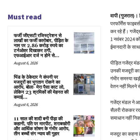
Must read
वापी (गुजरात)।
ब
परफॉर्मेंस फाइबर
कर रहे हैं। गजेंद
फर्जी जीएसटी रजिस्ट्रेशन से
1 नवंबर 2024 को 
लाखों का फर्जी कारोबार, पीड़ित के
नाम पर 2.86 करोड़ रुपये का
ईमानदारी के साथ 
टर्नओवर दिखाकर ठगी,
एफआईआर दर्ज न होने से...
पीड़ित गजेंद्र 
August 6, 2026
उनकी मजदूरी का 
भिंड के ठेकेदार ने कंपनी पर
गंभीर समस्या खड
मजदूरों का भुगतान रोकने का
वेतन नहीं मिलने 
आरोप, बोला- मेरा पैसा काट लो,
लेकिन 23 श्रमिकों की मेहनत की
कमाई...
गजेंद्र मंडल ने 
August 6, 2026
सैलरी रोककर रखी
समाधान नहीं निकल
11 साल की शादी बनी पीड़ा की
कहानी, पति पर मारपीट, शराबखोरी
और आर्थिक शोषण के गंभीर आरोप,
मजदूर का कहना है 
तीन बच्चों संग न्याय की गुहार