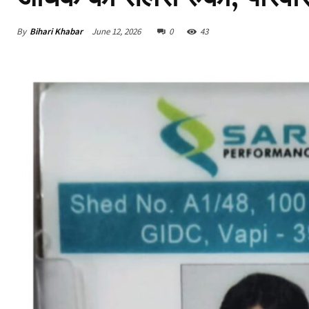
By
Bihari Khabar
June 12, 2026
0
43