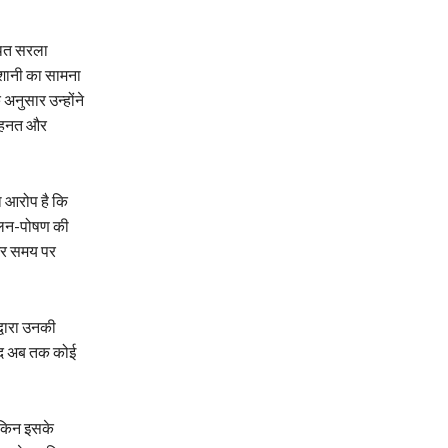
्थित सरला
रेशानी का सामना
 अनुसार उन्होंने
मेहनत और
ा आरोप है कि
पालन-पोषण की
 और समय पर
्वारा उनकी
जूद अब तक कोई
लेकिन इसके