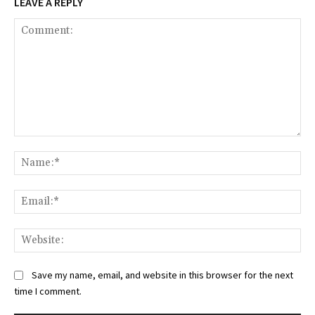
LEAVE A REPLY
Comment:
Na
Ema
Web
Save my name, email, and website in this browser for the next
time I comment.