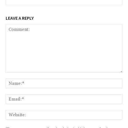
LEAVE A REPLY
Comment:
Na
Ema
Web